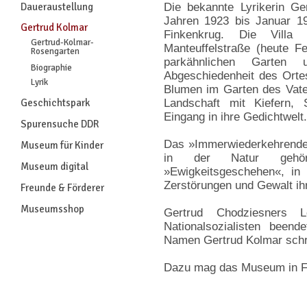
Daueraustellung
Die bekannte Lyrikerin Ge
Jahren 1923 bis Januar 19
Gertrud Kolmar
Finkenkrug. Die Villa
Gertrud-Kolmar-
Manteuffelstraße (heute 
Rosengarten
parkähnlichen Garten
Biographie
Abgeschiedenheit des Orte
Lyrik
Blumen im Garten des Vate
Geschichtspark
Landschaft mit Kiefern,
Eingang in ihre Gedichtwelt.
Spurensuche DDR
Das »Immerwiederkehrende
Museum für Kinder
in der Natur gehö
Museum digital
»Ewigkeitsgeschehen«, in
Zerstörungen und Gewalt ihr
Freunde & Förderer
Museumsshop
Gertrud Chodziesners 
Nationalsozialisten been
Namen Gertrud Kolmar schri
Dazu mag das Museum in Fa