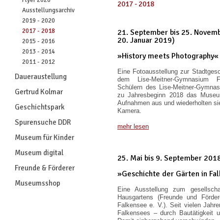
Flyer 2026
2017 - 2018
Ausstellungsarchiv
2019 - 2020
2017 - 2018
21. September bis 25. Novemb
20. Januar 2019)
2015 - 2016
2013 - 2014
»History meets Photography«
2011 - 2012
Eine Fotoausstellung zur Stadtges
Daueraustellung
dem Lise-Meitner-Gymnasium 
Schülern des Lise-Meitner-Gymnas
Gertrud Kolmar
zu Jahresbeginn 2018 das Museum
Aufnahmen aus und wiederholten sie
Geschichtspark
Kamera.
Spurensuche DDR
mehr lesen
Museum für Kinder
Museum digital
25. Mai bis 9. September 201
Freunde & Förderer
»Geschichte der Gärten in Fa
Museumsshop
Eine Ausstellung zum gesellschaf
Hausgartens (Freunde und Förd
Falkensee e. V.). Seit vielen Jahre
Falkensees – durch Bautätigkeit u